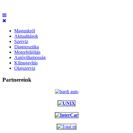
Magunkról
Aktualitások
Szerviz
Diagnosztika
Motorfelújítás
Autóvillamosság
Klímajavítás
Olajszerviz
Partnereink