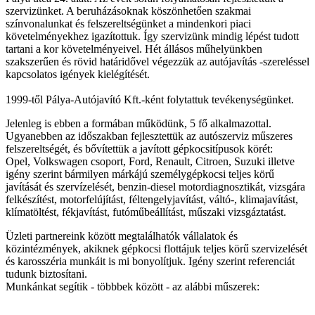
szervizünket. A beruházásoknak köszönhetően szakmai
színvonalunkat és felszereltségünket a mindenkori piaci
követelményekhez igazítottuk. Így szervizünk mindig lépést tudott
tartani a kor követelményeivel. Hét állásos műhelyünkben
szakszerűen és rövid határidővel végezzük az autójavítás -szereléssel
kapcsolatos igények kielégítését.
1999-től Pálya-Autójavító Kft.-ként folytattuk tevékenységünket.
Jelenleg is ebben a formában működünk, 5 fő alkalmazottal.
Ugyanebben az időszakban fejlesztettük az autószerviz műszeres
felszereltségét, és bővítettük a javított gépkocsitípusok körét:
Opel, Volkswagen csoport, Ford, Renault, Citroen, Suzuki illetve
igény szerint bármilyen márkájú személygépkocsi teljes körű
javítását és szervízelését, benzin-diesel motordiagnosztikát, vizsgára
felkészítést, motorfelújítást, féltengelyjavítást, váltó-, klimajavítást,
klímatöltést, fékjavítást, futóműbeállítást, műszaki vizsgáztatást.
Üzleti partnereink között megtalálhatók vállalatok és
közintézmények, akiknek gépkocsi flottájuk teljes körű szervizelését
és karosszéria munkáit is mi bonyolítjuk. Igény szerint referenciát
tudunk biztosítani.
Munkánkat segítik - többbek között - az alábbi műszerek: