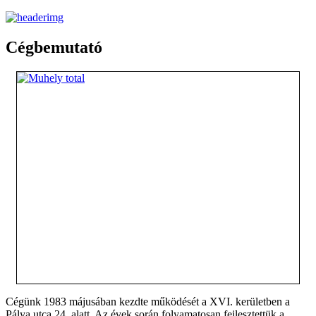
Cégbemutató
Cégünk 1983 májusában kezdte működését a XVI. kerületben a
Pálya utca 24. alatt. Az évek során folyamatosan fejlesztettük a